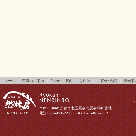
ホーム
｜
客室のご案内
｜
館内のご案内
｜
お料理
｜
ご宴会･会議
｜
観光案
〒603-8468 京都市北区鷹峯北鷹峯町40番地
電話: 075-491-2231 FAX: 075-491-7712