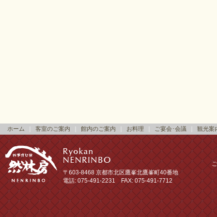
ホーム
｜
客室のご案内
｜
館内のご案内
｜
お料理
｜
ご宴会･会議
｜
観光案
〒603-8468 京都市北区鷹峯北鷹峯町40番地
電話: 075-491-2231 FAX: 075-491-7712